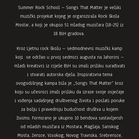
Summer Rock School – Songs That Matter je veliki
muzički projekat kojeg je organizirala Rock škola
Mostar, a koji je okupio 51 mladog muzičara (18-25) iz
18 BiH gradova.
Kroz Ljetnu rock školu – sedmodnevni muzički kamp
koji se održao u prvoj sedmici augusta na Jahorini –
mladi kreativci iz cijele BiH su imali priliku surađivati
i stvarati autorska djela. Inspirativna tema
ovogodišnjeg kampa bila je „Songs That Matter“ kroz
koju su učesnici imali priliku da izraze svoje osjećaje
i viđenja sadašnjeg društvenog života i poslati poruke
za bolju i pravedniju budućnost društva u kojem
živimo. Formirano je ukupno 10 bendova sastavljenih
od mladih muzičara iz Mostara, Maglaja, Sanskog
Mosta, Zenice, Visokog, Novog Travnika, Srebrenice,