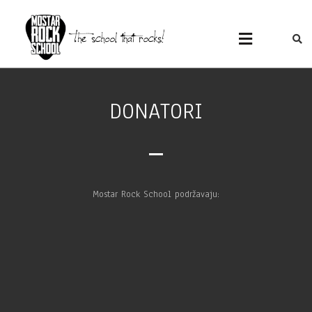
MOSTAR ROCK
Mostar Rock School
SCHOOL
DONATORI
Mostar Rock School podržavaju: