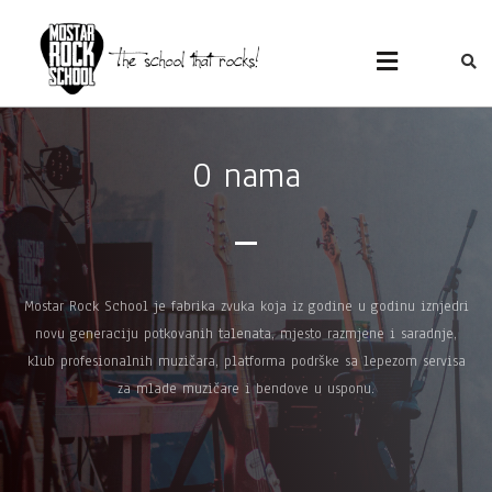
MOSTAR ROCK
Mostar Rock School
SCHOOL
O nama
Mostar Rock School je fabrika zvuka koja iz godine u godinu iznjedri
novu generaciju potkovanih talenata, mjesto razmjene i saradnje,
klub profesionalnih muzičara, platforma podrške sa lepezom servisa
za mlade muzičare i bendove u usponu.