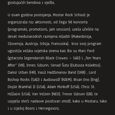
gostujućih bendova i vježbi.
U osam
godina postojanja, Mostar Rock School je
organizirala niz aktivnosti, od čega
98
koncerta
(programski, promotivni, jam session), uzela učešće na
deset međunarodnih razmjena mladih (Makedonija,
Slovenija, Austrija, Srbija, Francuska), kroz svoj program
ugostila velika svjetska imena kao što su Marc Ford
(gitarista legendarnih Black Crowes – SAD) i „Ten Years
After“ (VB), Innes Sibunn, Senad Šuta (Dubioza Kolektiv),
Damir Urban (HR), Vasil Hadžimanov Band (SRB) , Lord
Bishop Rocks (SAD) i Audiowolf (NJEM), Brian Eno (Eng),
Doyle Bramhal II (USA), Adam Minkoff (USA), Chris St.
Hillaire (USA), Van Velzen (NED), Trevor Gibson (GB), te
uspjela steći nadasve pozitivan imidž, kako u Mostaru, tako
i u cijeloj Bosni i Hercegovini.